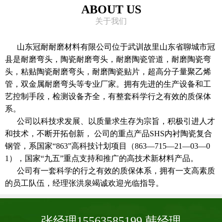
ABOUT US
关于我们
山东冠耐耐磨材料有限公司位于武训故里山东省聊城市冠
县是耐磨弯头，陶瓷耐磨弯头，耐磨陶瓷管道，耐磨陶瓷弯
头，粘贴陶瓷耐磨弯头，耐磨陶瓷贴片，超高分子量聚乙烯
管，双金属耐磨弯头等专业厂家。拥有先进的生产设备和工
艺控制手段，检测设备齐全，有整套科学行之有效的质保体
系。
公司以科技求发展、以质量求生存为宗旨，积极引进人才
和技术，不断开拓创新， 公司的重点产品SHS内衬陶瓷复合
钢管，系国家“863”高科技计划项目（863—715—21—03—0
1），国家“九五”重点支持和推广的高技术新材料产品。
公司有一套科学的行之有效的质保体系，拥有一支高素质
的员工队伍，经理张洪泉竭诚欢迎光临指导。
张经理15563585199 韩经理