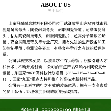
ABOUT US
关于我们
山东冠耐耐磨材料有限公司位于武训故里山东省聊城市冠
县是耐磨弯头，陶瓷耐磨弯头，耐磨陶瓷管道，耐磨陶瓷弯
头，粘贴陶瓷耐磨弯头，耐磨陶瓷贴片，超高分子量聚乙烯
管，双金属耐磨弯头等专业厂家。拥有先进的生产设备和工
艺控制手段，检测设备齐全，有整套科学行之有效的质保体
系。
公司以科技求发展、以质量求生存为宗旨，积极引进人才
和技术，不断开拓创新， 公司的重点产品SHS内衬陶瓷复合
钢管，系国家“863”高科技计划项目（863—715—21—03—0
1），国家“九五”重点支持和推广的高技术新材料产品。
公司有一套科学的行之有效的质保体系，拥有一支高素质
的员工队伍，经理张洪泉竭诚欢迎光临指导。
张经理15563585199 韩经理