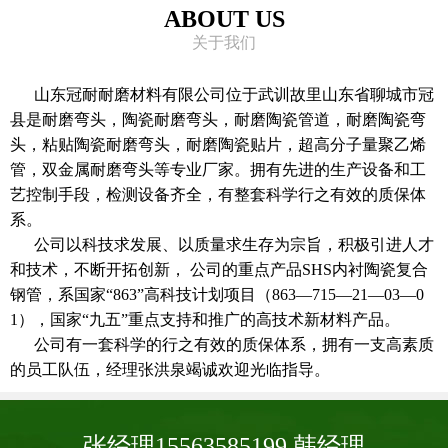
ABOUT US
关于我们
山东冠耐耐磨材料有限公司位于武训故里山东省聊城市冠
县是耐磨弯头，陶瓷耐磨弯头，耐磨陶瓷管道，耐磨陶瓷弯
头，粘贴陶瓷耐磨弯头，耐磨陶瓷贴片，超高分子量聚乙烯
管，双金属耐磨弯头等专业厂家。拥有先进的生产设备和工
艺控制手段，检测设备齐全，有整套科学行之有效的质保体
系。
公司以科技求发展、以质量求生存为宗旨，积极引进人才
和技术，不断开拓创新， 公司的重点产品SHS内衬陶瓷复合
钢管，系国家“863”高科技计划项目（863—715—21—03—0
1），国家“九五”重点支持和推广的高技术新材料产品。
公司有一套科学的行之有效的质保体系，拥有一支高素质
的员工队伍，经理张洪泉竭诚欢迎光临指导。
张经理15563585199 韩经理