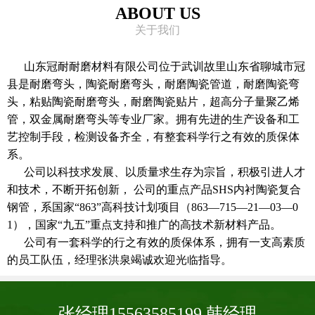
ABOUT US
关于我们
山东冠耐耐磨材料有限公司位于武训故里山东省聊城市冠
县是耐磨弯头，陶瓷耐磨弯头，耐磨陶瓷管道，耐磨陶瓷弯
头，粘贴陶瓷耐磨弯头，耐磨陶瓷贴片，超高分子量聚乙烯
管，双金属耐磨弯头等专业厂家。拥有先进的生产设备和工
艺控制手段，检测设备齐全，有整套科学行之有效的质保体
系。
公司以科技求发展、以质量求生存为宗旨，积极引进人才
和技术，不断开拓创新， 公司的重点产品SHS内衬陶瓷复合
钢管，系国家“863”高科技计划项目（863—715—21—03—0
1），国家“九五”重点支持和推广的高技术新材料产品。
公司有一套科学的行之有效的质保体系，拥有一支高素质
的员工队伍，经理张洪泉竭诚欢迎光临指导。
张经理15563585199 韩经理