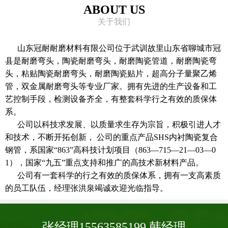
ABOUT US
关于我们
山东冠耐耐磨材料有限公司位于武训故里山东省聊城市冠
县是耐磨弯头，陶瓷耐磨弯头，耐磨陶瓷管道，耐磨陶瓷弯
头，粘贴陶瓷耐磨弯头，耐磨陶瓷贴片，超高分子量聚乙烯
管，双金属耐磨弯头等专业厂家。拥有先进的生产设备和工
艺控制手段，检测设备齐全，有整套科学行之有效的质保体
系。
公司以科技求发展、以质量求生存为宗旨，积极引进人才
和技术，不断开拓创新， 公司的重点产品SHS内衬陶瓷复合
钢管，系国家“863”高科技计划项目（863—715—21—03—0
1），国家“九五”重点支持和推广的高技术新材料产品。
公司有一套科学的行之有效的质保体系，拥有一支高素质
的员工队伍，经理张洪泉竭诚欢迎光临指导。
张经理15563585199 韩经理